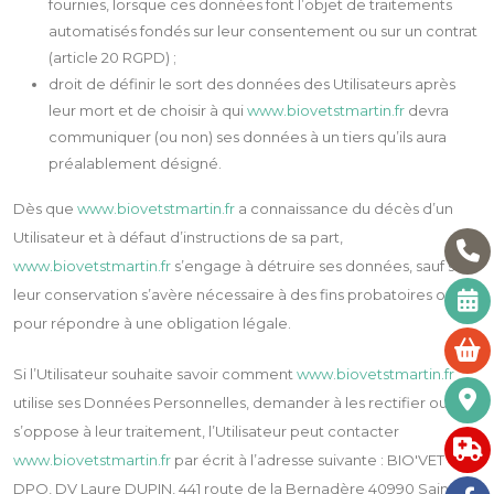
fournies, lorsque ces données font l’objet de traitements
automatisés fondés sur leur consentement ou sur un contrat
(article 20 RGPD) ;
droit de définir le sort des données des Utilisateurs après
leur mort et de choisir à qui
www.biovetstmartin.fr
devra
communiquer (ou non) ses données à un tiers qu’ils aura
préalablement désigné.
Dès que
www.biovetstmartin.fr
a connaissance du décès d’un
Utilisateur et à défaut d’instructions de sa part,
www.biovetstmartin.fr
s’engage à détruire ses données, sauf si
leur conservation s’avère nécessaire à des fins probatoires ou
pour répondre à une obligation légale.
Si l’Utilisateur souhaite savoir comment
www.biovetstmartin.fr
utilise ses Données Personnelles, demander à les rectifier ou
s’oppose à leur traitement, l’Utilisateur peut contacter
www.biovetstmartin.fr
par écrit à l’adresse suivante : BIO'VET –
DPO, DV Laure DUPIN, 441 route de la Bernadère 40990 Saint-