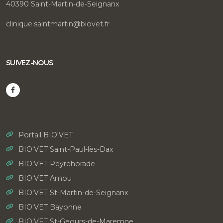
40390 Saint-Martin-de-Seignanx
clinique.saintmartin@biovet.fr
SUIVEZ-NOUS
Portail BIO'VET
BIO'VET Saint-Paul-lès-Dax
BIO'VET Peyrehorade
BIO'VET Amou
BIO'VET St-Martin-de-Seignanx
BIO'VET Bayonne
BIO'VET St-Geours-de-Maremne