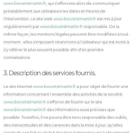
www.biovetstmartin.fr
, qui s’efforcera alors de communiquer
préalablement aux utilisateurs les dates et heures de
l’intervention. Le site web
www.biovetstmartin.fr
est mis à jour
régulièrement par
www.biovetstmartin.fr
responsable. De la
même façon, les mentions légales peuvent être modifiées à tout
moment : elles s’imposent néanmoins à l’utilisateur qui est invité à
s’y référer le plus souvent possible afin d’en prendre
connaissance.
3. Description des services fournis.
Le site internet
www.biovetstmartin.fr
a pour objet de fournir une
information concernant l’ensemble des activités de la société.
www.biovetstmartin.fr
s’efforce de fournir sur le site
www.biovetstmartin.fr
des informations aussi précises que
possible. Toutefois, il ne pourra être tenu responsable des oublis,
des inexactitudes et des carences dans la mise à jour, qu’elles
soient de son fait ou du fait des tiers partenaires qui lui fournissent