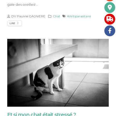
gale des oreilles!...
DV Pauline GAGNIERE
Chat
#Antiparasitaire
LIRE
Et si mon chat était stressé ?