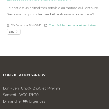
Le chat est un animal très sensible au monde qui l'entoure.
Saviez-vous qu'un chat peut être stressé voire anxieux?...
DV Johanna RIMOND
Chat
,
Médecines complémentaires
LIRE
CONSULTATION SUR RDV
Lun - ven : 8h30-12h30 et 14h-19h
Samedi : 8h30-12h30
Dimanche :
Urgences