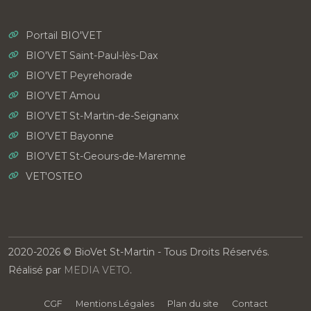
Portail BIO'VET
BIO'VET Saint-Paul-lès-Dax
BIO'VET Peyrehorade
BIO'VET Amou
BIO'VET St-Martin-de-Seignanx
BIO'VET Bayonne
BIO'VET St-Geours-de-Maremne
VET'OSTEO
2020-2026 © BioVet St-Martin - Tous Droits Réservés.
Réalisé par
MEDIA VETO
.
CGF
Mentions Légales
Plan du site
Contact